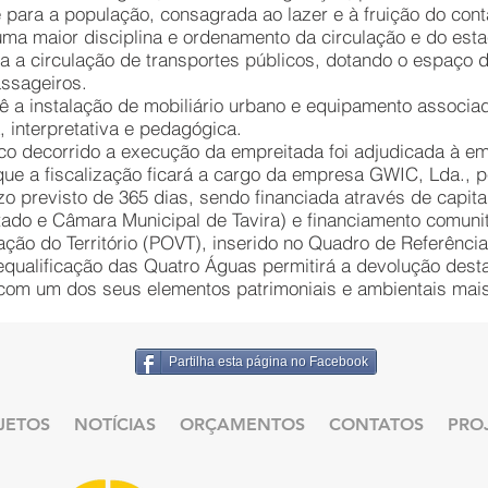
e para a população, consagrada ao lazer e à fruição do con
ma maior disciplina e ordenamento da circulação e do est
 a circulação de transportes públicos, dotando o espaço 
ssageiros.
 a instalação de mobiliário urbano e equipamento associad
, interpretativa e pedagógica.
o decorrido a execução da empreitada foi adjudicada à emp
que a fiscalização ficará a cargo da empresa GWIC, Lda., pe
previsto de 365 dias, sendo financiada através de capital s
ado e Câmara Municipal de Tavira) e financiamento comunit
ação do Território (POVT), inserido no Quadro de Referênci
 requalificação das Quatro Águas permitirá a devolução dest
com um dos seus elementos patrimoniais e ambientais mais
Partilha esta página no Facebook
JETOS
NOTÍCIAS
ORÇAMENTOS
CONTATOS
PRO