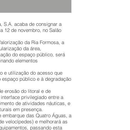
a, S.A. acaba de consignar a
dia 12 de novembro, no Salão
Valorização da Ria Formosa, a
ularização da área,
ização do espaço público, será
minando elementos
o e utilização do acesso que
o espaço público e à degradação
 erosão do litoral e de
nterface privilegiado entre a
imento de atividades náuticas, e
turais em presença.
 de embarque das Quatro Águas, a
 de velocípedes) e melhorará as
equipamentos, passando esta