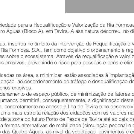
ociedade para a Requalificação e Valorização da Ria Formos
ro Águas (Bloco A), em Tavira. A assinatura decorreu, no 
as, inserida no âmbito da intervenção de Requalificação e 
l Ria Formosa, S.A., tem como objetivo o ordenamento e reg
tes sobre o ecossistema. Através da requalificação e valor
s erosivos, prevenindo o risco para pessoas e bens e eli
ficadas na área, a minimizar, estão associadas à implantaçã
radação, ao desordenamento do tráfego e desqualificação d
enos erosivos.
rdenamento de espaço público, de minimização de fatores de
umanos permitirá, consequentemente, a dignificação deste i
a, concretamente no acesso à Ilha de Tavira e no desenvolv
e uma mais estreita relação dos cidadãos com os valores na
de a zona do futuro Porto de Pesca de Tavira até ao cais
ra formas alternativas de mobilidade (circulação pedonal e
o das Quatro Águas, ao nível da vegetação, pavimentos e 