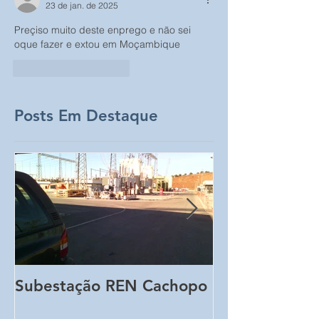
23 de jan. de 2025
Preçiso muito deste enprego e não sei 
oque fazer e extou em Moçambique 
Curtir
Responder
Posts Em Destaque
Subestação REN Cachopo
Finca Rodilha